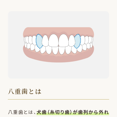
八重歯とは
八重歯とは、
犬歯（糸切り歯）が歯列から外れ